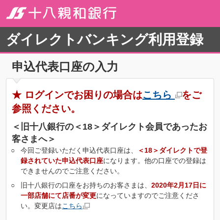
ダイレクトバンキング利用登録
申込代表口座の入力
★ ログインでお困りの場合は
こちら
をご
参照ください。
＜旧十八銀行の＜18＞ダイレクト会員であったお
客さまへ＞
○
今回ご登録いただく申込代表口座は、
＜18＞ダイレクトで登
録されていた申込代表口座
になります。他の口座での登録は
できませんのでご注意ください。
○
旧十八銀行の口座をお持ちのお客さまは、
2020年2月17日に
一部店舗にて店番が変更
になっていますのでご注意くださ
い。変更店は
こちら